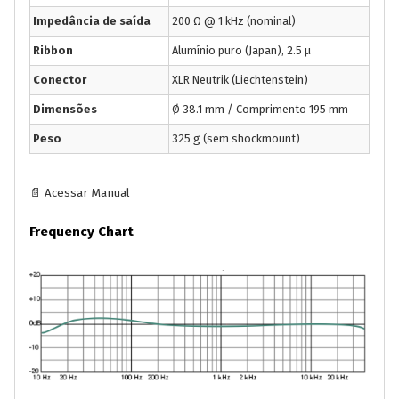
Impedância de saída
200 Ω @ 1 kHz (nominal)
Ribbon
Alumínio puro (Japan), 2.5 µ
Conector
XLR Neutrik (Liechtenstein)
Dimensões
Ø 38.1 mm / Comprimento 195 mm
Peso
325 g (sem shockmount)
📄 Acessar Manual
Frequency Chart