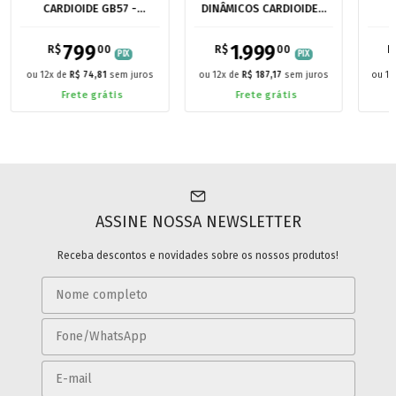
CARDIOIDE GB57 -
DINÂMICOS CARDIOIDES
INSPIRADO NO SHURE
GB57 - INSPIRADOS NO
V
SM57
SHURE SM57 - 3 UNIDADES
INS
799
1.999
R$
00
R$
00
R
PIX
PIX
12
x de
R$ 74,81
sem juros
12
x de
R$ 187,17
sem juros
12
Frete grátis
Frete grátis
ASSINE NOSSA NEWSLETTER
Receba descontos e novidades sobre os nossos produtos!