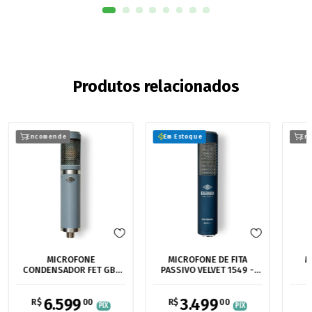
Produtos relacionados
Encomende
Em Estoque
En
MICROFONE
MICROFONE DE FITA
M
CONDENSADOR FET GB-
PASSIVO VELVET 1549 -
P
487 - INSPIRADO NO
RIBBON MIC
VIN
NEUMANN U87 E U47 FET
6.599
3.499
R$
00
R$
00
R
PIX
PIX