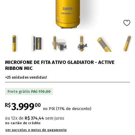
MICROFONE DE FITA ATIVO GLADIATOR - ACTIVE
RIBBON MIC
+
25
unidades vendidas!
Frete grátis
PAC 110,00
3.999
R$
00
12
x de
R$ 374,44
sem juros