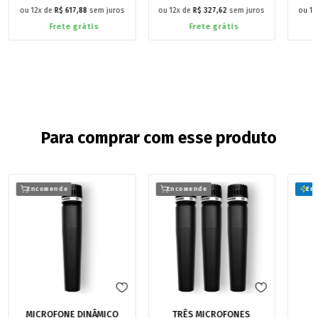
12
x de
R$ 617,88
sem juros
12
x de
R$ 327,62
sem juros
12
Frete grátis
Frete grátis
Para comprar com esse produto
Encomende
Encomende
Em 
MICROFONE DINÂMICO
TRÊS MICROFONES